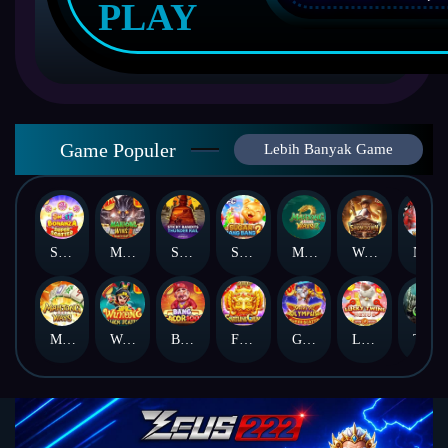
PLAY
Game Populer
Lebih Banyak Game
Sweet Bonanza Super Scatter
Mahjong Wins 3 – Black Scatter
Sticky Bandits Thunder Rail
Sugar Bang Bang 2
Mahjong Ways 2
Wild Bounty Showdown
Nexus Koi Gate
Mahjong Ways
Wukong - Black Scatter
Bang Gacor 1000
Fortune Gems
Gates of Olympus Super Scatter
Lucky Twins Nexus
The Crypt