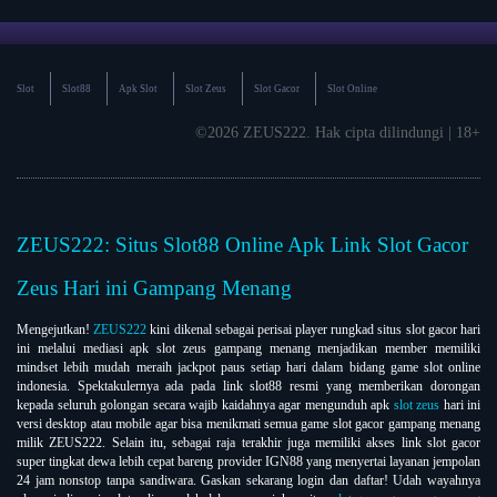
Slot
Slot88
Apk Slot
Slot Zeus
Slot Gacor
Slot Online
©2026 ZEUS222. Hak cipta dilindungi | 18+
ZEUS222: Situs Slot88 Online Apk Link Slot Gacor
Zeus Hari ini Gampang Menang
Mengejutkan!
ZEUS222
kini dikenal sebagai perisai player rungkad situs slot gacor hari
ini melalui mediasi apk slot zeus gampang menang menjadikan member memiliki
mindset lebih mudah meraih jackpot paus setiap hari dalam bidang game slot online
indonesia. Spektakulernya ada pada link slot88 resmi yang memberikan dorongan
kepada seluruh golongan secara wajib kaidahnya agar mengunduh apk
slot zeus
hari ini
versi desktop atau mobile agar bisa menikmati semua game slot gacor gampang menang
milik ZEUS222. Selain itu, sebagai raja terakhir juga memiliki akses link slot gacor
super tingkat dewa lebih cepat bareng provider IGN88 yang menyertai layanan jempolan
24 jam nonstop tanpa sandiwara. Gaskan sekarang login dan daftar! Udah wayahnya